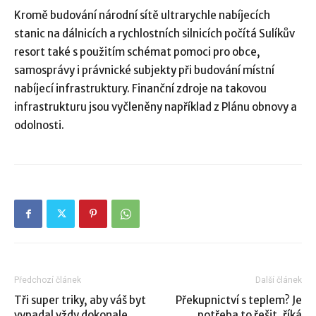
Kromě budování národní sítě ultrarychle nabíjecích
stanic na dálnicích a rychlostních silnicích počítá Sulíkův
resort také s použitím schémat pomoci pro obce,
samosprávy i právnické subjekty při budování místní
nabíjecí infrastruktury. Finanční zdroje na takovou
infrastrukturu jsou vyčleněny například z Plánu obnovy a
odolnosti.
Předchozí článek
Další článek
Tři super triky, aby váš byt
Překupnictví s teplem? Je
vypadal vždy dokonale
potřeba to řešit, říká