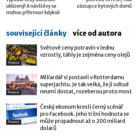
uklizený! A návštěvy se
zástupce bytových domů
mohou přihrnout kdykoli
související články
více od autora
Světové ceny potravin v lednu
vzrostly, táhly je zejména ceny olejů
Finance
Miliardář si postavil v Rotterdamu
superjachtu. Je tak velká, že ji odtud
neumí dostat, rozeberou proto most
Finance
Český ekonom kreslí černý scénář
pro Facebook. Jeho tržní hodnota se
může propadnout až o 200 miliard
Finance
dolarů