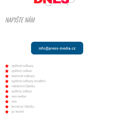
NAPIŠTE NÁM
info@press-media.cz
zpětné odkazy
zpětný odkaz
textové odkazy
zpětné odkazy kvalitní
reklamní články
zpětný odkaz
seo webu
seo
levné pr články
pr levně