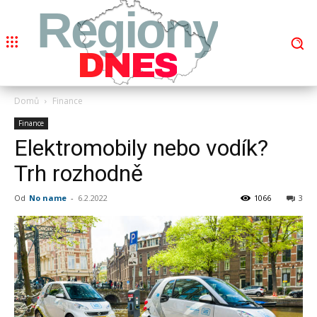
Regiony
DNES
Domů
Finance
Finance
Elektromobily nebo vodík?
Trh rozhodně
Od
No name
-
6.2.2022
1066
3