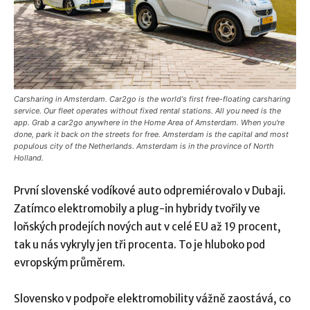
Carsharing in Amsterdam. Car2go is the world's first free-floating carsharing
service. Our fleet operates without fixed rental stations. All you need is the
app. Grab a car2go anywhere in the Home Area of Amsterdam. When you're
done, park it back on the streets for free. Amsterdam is the capital and most
populous city of the Netherlands. Amsterdam is in the province of North
Holland.
První slovenské vodíkové auto odpremiérovalo v Dubaji.
Zatímco elektromobily a plug-in hybridy tvořily ve
loňských prodejích nových aut v celé EU až 19 procent,
tak u nás vykryly jen tři procenta. To je hluboko pod
evropským průměrem.
Slovensko v podpoře elektromobility vážně zaostává, co