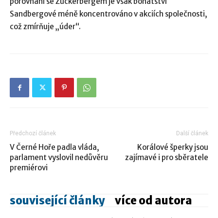
porovnání se Zuckerbergem je však bohatství
Sandbergové méně koncentrováno v akciích společnosti,
což zmírňuje „úder“.
Předchozí článek
Další článek
V Černé Hoře padla vláda,
Korálové šperky jsou
parlament vyslovil nedůvěru
zajímavé i pro sběratele
premiérovi
související články
více od autora