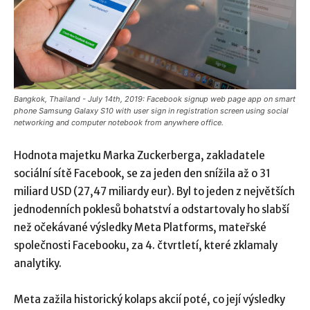
Bangkok, Thailand - July 14th, 2019: Facebook signup web page app on smart
phone Samsung Galaxy S10 with user sign in registration screen using social
networking and computer notebook from anywhere office.
Hodnota majetku Marka Zuckerberga, zakladatele
sociální sítě Facebook, se za jeden den snížila až o 31
miliard USD (27,47 miliardy eur). Byl to jeden z největších
jednodenních poklesů bohatství a odstartovaly ho slabší
než očekávané výsledky Meta Platforms, mateřské
společnosti Facebooku, za 4. čtvrtletí, které zklamaly
analytiky.
Meta zažila historický kolaps akcií poté, co její výsledky