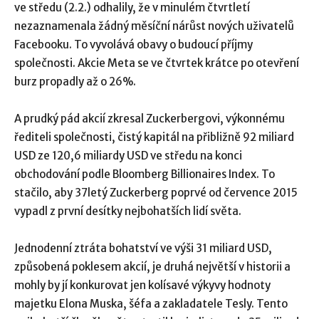
ve středu (2.2.) odhalily, že v minulém čtvrtletí
nezaznamenala žádný měsíční nárůst nových uživatelů
Facebooku. To vyvolává obavy o budoucí příjmy
společnosti. Akcie Meta se ve čtvrtek krátce po otevření
burz propadly až o 26%.
A prudký pád akcií zkresal Zuckerbergovi, výkonnému
řediteli společnosti, čistý kapitál na přibližně 92 miliard
USD ze 120,6 miliardy USD ve středu na konci
obchodování podle Bloomberg Billionaires Index. To
stačilo, aby 37letý Zuckerberg poprvé od července 2015
vypadl z první desítky nejbohatších lidí světa.
Jednodenní ztráta bohatství ve výši 31 miliard USD,
způsobená poklesem akcií, je druhá největší v historii a
mohly by jí konkurovat jen kolísavé výkyvy hodnoty
majetku Elona Muska, šéfa a zakladatele Tesly. Tento