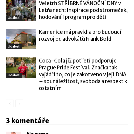
Veletrh STŘÍBRNÉ VÁNOČNÍ DNY v
Letňanech: Inspirace pod stromeček,
hodování i program pro děti
Události
Kamenice má pravidla pro budoucí
rozvoj od advokátů Frank Bold
Události
Coca-Cola již potřetí podporuje
Prague Pride Festival. Značka tak
vyjádří to, co je zakotveno v její DNA
Události
– sounáležitost, svoboda a respekt k
ostatním
3 komentáře