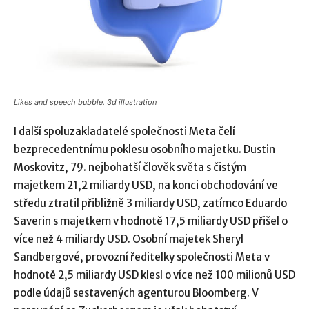
Likes and speech bubble. 3d illustration
I další spoluzakladatelé společnosti Meta čelí
bezprecedentnímu poklesu osobního majetku. Dustin
Moskovitz, 79. nejbohatší člověk světa s čistým
majetkem 21,2 miliardy USD, na konci obchodování ve
středu ztratil přibližně 3 miliardy USD, zatímco Eduardo
Saverin s majetkem v hodnotě 17,5 miliardy USD přišel o
více než 4 miliardy USD. Osobní majetek Sheryl
Sandbergové, provozní ředitelky společnosti Meta v
hodnotě 2,5 miliardy USD klesl o více než 100 milionů USD
podle údajů sestavených agenturou Bloomberg. V