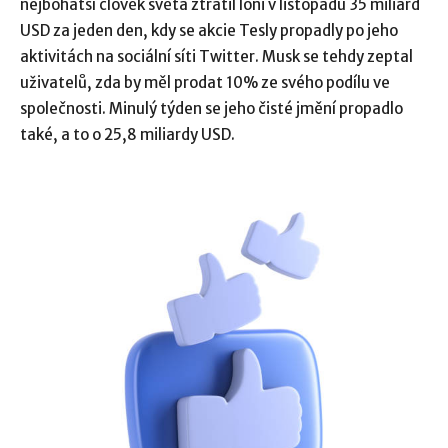
nejbohatší člověk světa ztratil loni v listopadu 35 miliard
USD za jeden den, kdy se akcie Tesly propadly po jeho
aktivitách na sociální síti Twitter. Musk se tehdy zeptal
uživatelů, zda by měl prodat 10% ze svého podílu ve
společnosti. Minulý týden se jeho čisté jmění propadlo
také, a to o 25,8 miliardy USD.