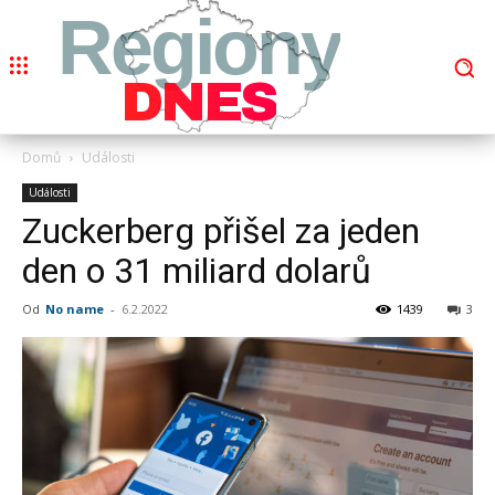
Regiony
DNES
Domů
Události
Události
Zuckerberg přišel za jeden
den o 31 miliard dolarů
Od
No name
-
6.2.2022
1439
3