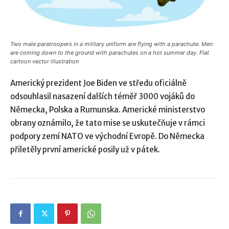
Two male paratroopers in a military uniform are flying with a parachute. Men
are coming down to the ground with parachutes on a hot summer day. Flat
cartoon vector illustration
Americký prezident Joe Biden ve středu oficiálně
odsouhlasil nasazení dalších téměř 3000 vojáků do
Německa, Polska a Rumunska. Americké ministerstvo
obrany oznámilo, že tato mise se uskutečňuje v rámci
podpory zemí NATO ve východní Evropě. Do Německa
přiletěly první americké posily už v pátek.