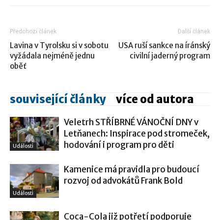
Předchozí článek
Další článek
Lavina v Tyrolsku si v sobotu
USA ruší sankce na íránský
vyžádala nejméně jednu
civilní jaderný program
oběť
související články
více od autora
Veletrh STŘÍBRNÉ VÁNOČNÍ DNY v
Letňanech: Inspirace pod stromeček,
hodování i program pro děti
Události
Kamenice má pravidla pro budoucí
rozvoj od advokátů Frank Bold
Události
Coca-Cola již potřetí podporuje