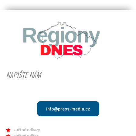
Regiony
DNES
NAPIŠTE NÁM
info@press-media.cz
zpětné odkazy