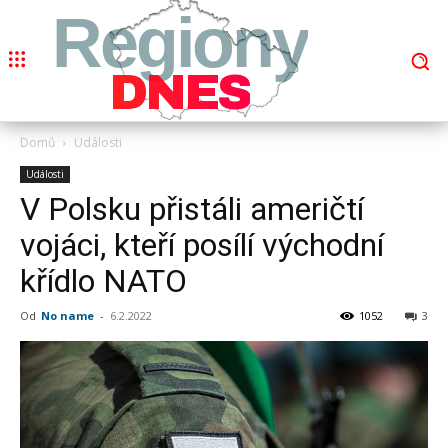
Regiony
DNES
Domů
Události
Události
V Polsku přistáli američtí
vojáci, kteří posílí východní
křídlo NATO
Od
No name
-
6.2.2022
1052
3