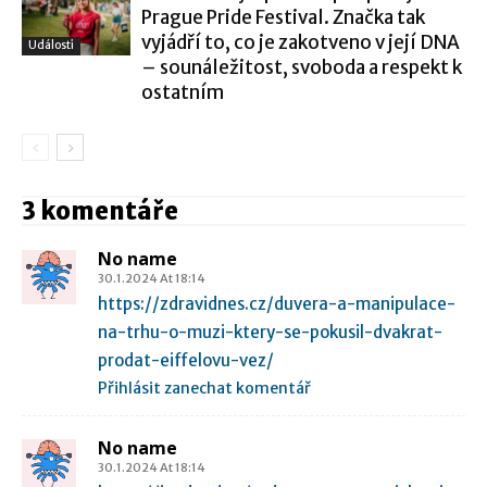
Prague Pride Festival. Značka tak
vyjádří to, co je zakotveno v její DNA
Události
– sounáležitost, svoboda a respekt k
ostatním
3 komentáře
No name
30.1.2024 At 18:14
https://zdravidnes.cz/duvera-a-manipulace-
na-trhu-o-muzi-ktery-se-pokusil-dvakrat-
prodat-eiffelovu-vez/
Přihlásit zanechat komentář
No name
30.1.2024 At 18:14