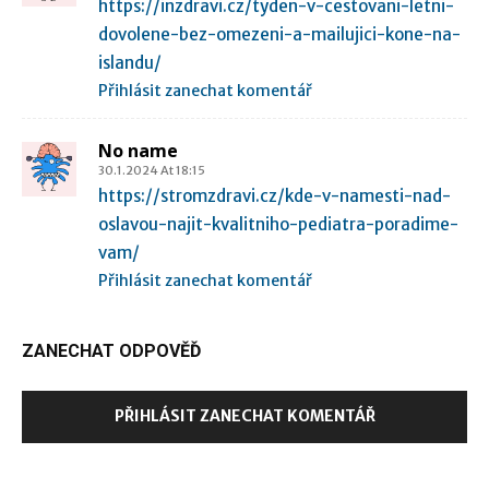
https://inzdravi.cz/tyden-v-cestovani-letni-
dovolene-bez-omezeni-a-mailujici-kone-na-
islandu/
Přihlásit zanechat komentář
No name
30.1.2024 At 18:15
https://stromzdravi.cz/kde-v-namesti-nad-
oslavou-najit-kvalitniho-pediatra-poradime-
vam/
Přihlásit zanechat komentář
ZANECHAT ODPOVĚĎ
PŘIHLÁSIT ZANECHAT KOMENTÁŘ