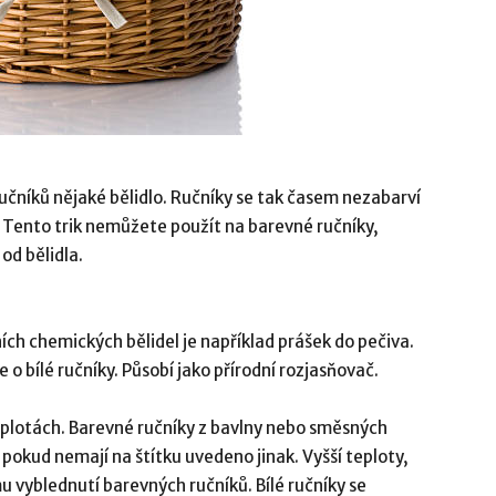
ručníků nějaké bělidlo. Ručníky se tak časem nezabarví
! Tento trik nemůžete použít na barevné ručníky,
d bělidla.
ch chemických bělidel je například prášek do pečiva.
 o bílé ručníky. Působí jako přírodní rozjasňovač.
teplotách. Barevné ručníky z bavlny nebo směsných
, pokud nemají na štítku uvedeno jinak. Vyšší teploty,
 vyblednutí barevných ručníků. Bílé ručníky se