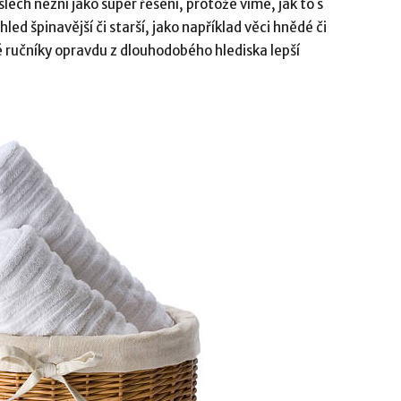
slech nezní jako super řešení, protože víme, jak to s
led špinavější či starší, jako například věci hnědé či
lé ručníky opravdu z dlouhodobého hlediska lepší