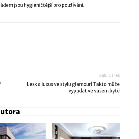
pádem jsou hygieničtější pro používání.
Další článek
?
Lesk a luxus ve stylu glamour! Takto může
vypadat ve vašem bytě
autora