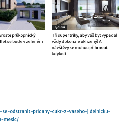
Bydlení
yroste průkopnický
Tři super triky, aby váš byt vypadal
dlet se bude v zeleném
vždy dokonale uklizený! A
návštěvy se mohou přihrnout
kdykoli
e-se-odstranit-pridany-cukr-z-vaseho-jidelnicku-
n-mesic/