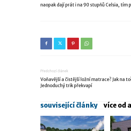
naopak dají prát i na 90 stupňů Celsia, tím 
Předchozí článek
Voňavější a čistější ložní matrace? Jak na to
Jednoduchý trik překvapí
související články
více od 