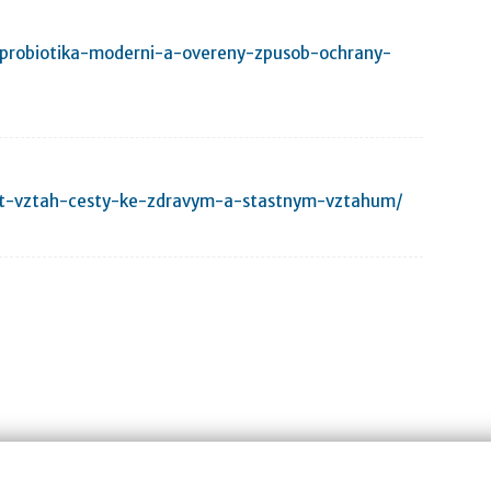
a-probiotika-moderni-a-overeny-zpusob-ochrany-
epsit-vztah-cesty-ke-zdravym-a-stastnym-vztahum/