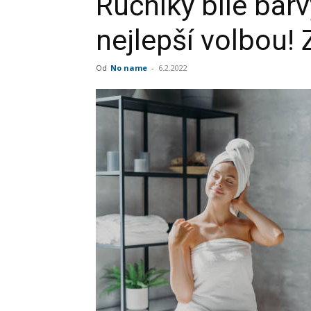
Ručníky bílé bar
nejlepší volbou!
Od
No name
-
6.2.2022