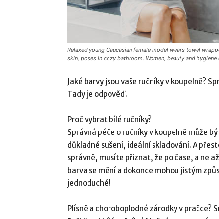
Relaxed young Caucasian female model wears towel wrapped 
skin, poses in cozy bathroom. Women, beauty and hygiene 
Jaké barvy jsou vaše ručníky v koupelně? Sp
Tady je odpověď.
Proč vybrat bílé ručníky?
Správná péče o ručníky v koupelně může bý
důkladné sušení, ideální skladování. A přes
správně, musíte přiznat, že po čase, a ne a
barva se mění a dokonce mohou jistým způso
jednoduché!
Plísně a choroboplodné zárodky v pračce? Sni