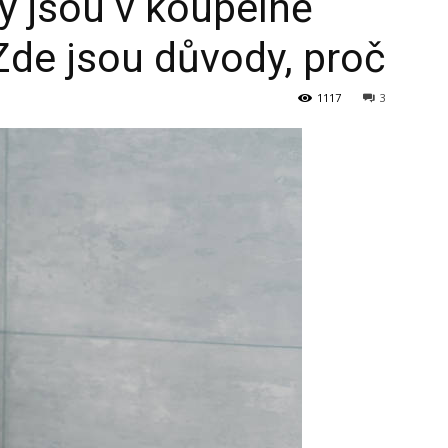
vy jsou v koupelně
 Zde jsou důvody, proč
1117
3