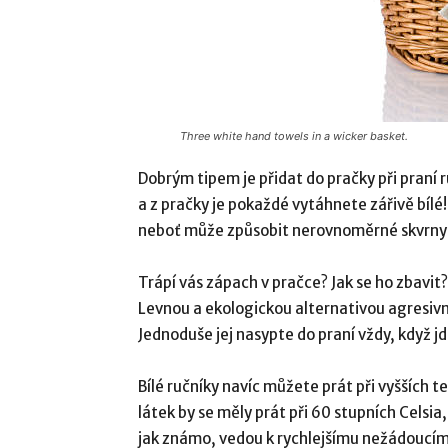
Three white hand towels in a wicker basket.
Dobrým tipem je přidat do pračky při praní 
a z pračky je pokaždé vytáhnete zářivě bílé
neboť může způsobit nerovnoměrné skvrny o
Trápí vás zápach v pračce? Jak se ho zbavit?
Levnou a ekologickou alternativou agresivní
Jednoduše jej nasypte do praní vždy, když jde
Bílé ručníky navíc můžete prát při vyšších 
látek by se měly prát při 60 stupních Celsia
jak známo, vedou k rychlejšímu nežádoucímu