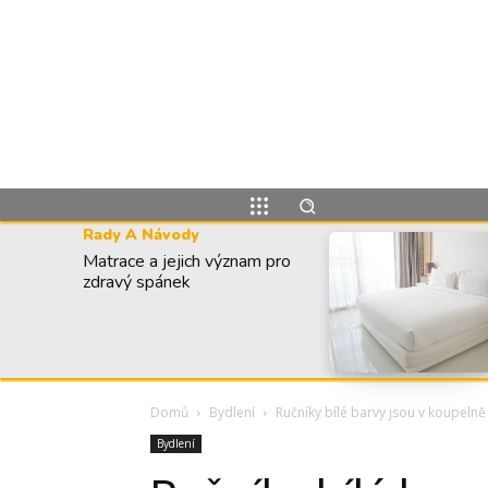
Rady A Návody
Matrace a jejich význam pro
zdravý spánek
Domů
Bydlení
Ručníky bílé barvy jsou v koupelně
Bydlení