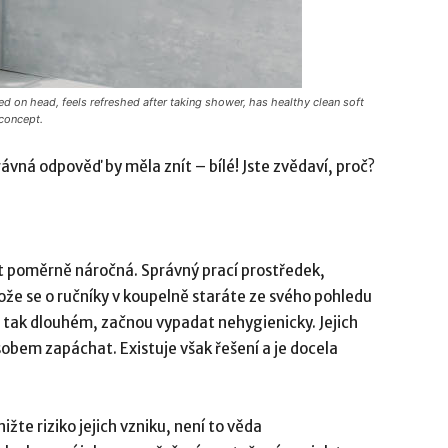
on head, feels refreshed after taking shower, has healthy clean soft
concept.
rávná odpověď by měla znít – bílé! Jste zvědaví, proč?
t poměrně náročná. Správný prací prostředek,
tože se o ručníky v koupelně staráte ze svého pohledu
ž tak dlouhém, začnou vypadat nehygienicky. Jejich
bem zapáchat. Existuje však řešení a je docela
žte riziko jejich vzniku, není to věda