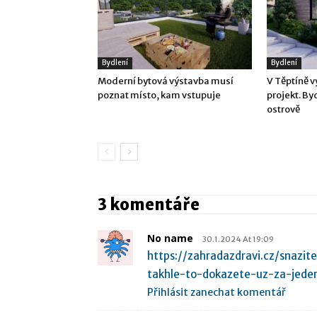
Bydlení
Bydlení
Moderní bytová výstavba musí
V Těptíně v
poznat místo, kam vstupuje
projekt. By
ostrově
3 komentáře
No name
30.1.2024 At 19:09
https://zahradazdravi.cz/snazit
takhle-to-dokazete-uz-za-jede
Přihlásit zanechat komentář