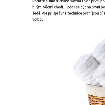
Pořiďte si bílé ručníky! Možná to na první po
bílými věcmi chodí… Zdají se být na první poh
šedé. Ale při správné technice praní jsou bí
volbou.