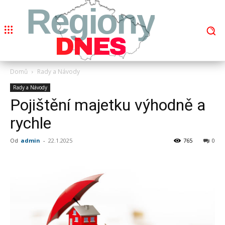
Regiony
DNES
Domů
Rady a Návody
Rady a Návody
Pojištění majetku výhodně a
rychle
Od
admin
-
22.1.2025
765
0