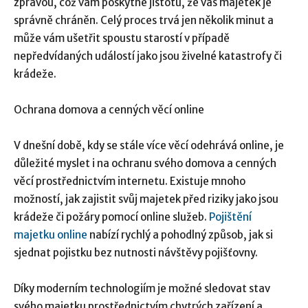
zprávou, což vám poskytne jistotu, že váš majetek je
správně chráněn. Celý proces trvá jen několik minut a
může vám ušetřit spoustu starostí v případě
nepředvídaných událostí jako jsou živelné katastrofy či
krádeže.
Ochrana domova a cenných věcí online
V dnešní době, kdy se stále více věcí odehrává online, je
důležité myslet i na ochranu svého domova a cenných
věcí prostřednictvím internetu. Existuje mnoho
možností, jak zajistit svůj majetek před riziky jako jsou
krádeže či požáry pomocí online služeb.
Pojištění
majetku online
nabízí rychlý a pohodlný způsob, jak si
sjednat pojistku bez nutnosti návštěvy pojišťovny.
Díky moderním technologiím je možné sledovat stav
svého majetku prostřednictvím chytrých zařízení a