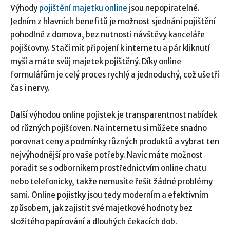
Výhody
pojištění majetku online
jsou nepopiratelné.
Jedním z hlavních benefitů je možnost sjednání pojištění
pohodlně z domova, bez nutnosti návštěvy kanceláře
pojišťovny. Stačí mít připojení k internetu a pár kliknutí
myší a máte svůj majetek pojištěný. Díky online
formulářům je celý proces rychlý a jednoduchý, což ušetří
čas i nervy.
Další výhodou online pojistek je transparentnost nabídek
od různých pojišťoven. Na internetu si můžete snadno
porovnat ceny a podmínky různých produktů a vybrat ten
nejvýhodnější pro vaše potřeby. Navíc máte možnost
poradit se s odborníkem prostřednictvím online chatu
nebo telefonicky, takže nemusíte řešit žádné problémy
sami. Online pojistky jsou tedy moderním a efektivním
způsobem, jak zajistit své majetkové hodnoty bez
složitého papírování a dlouhých čekacích dob.