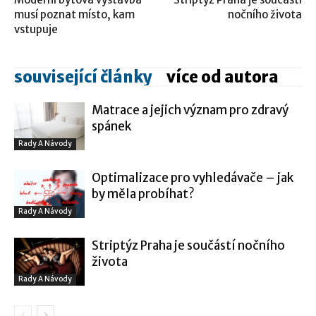
musí poznat místo, kam
nočního života
vstupuje
související články
více od autora
Matrace a jejich význam pro zdravý
spánek
Rady A Návody
Optimalizace pro vyhledávače – jak
by měla probíhat?
Rady A Návody
Striptýz Praha je součástí nočního
života
Rady A Návody