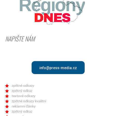
Regiony
DNES
NAPIŠTE NÁM
info@press-media.cz
zpětné odkazy
zpětný odkaz
textové odkazy
zpětné odkazy kvalitní
reklamní články
zpětný odkaz